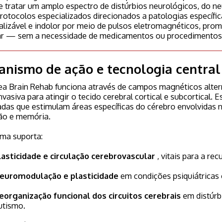
e tratar um amplo espectro de distúrbios neurológicos, do n
rotocolos especializados direcionados a patologias específic
alizável e indolor por meio de pulsos eletromagnéticos, pro
ar — sem a necessidade de medicamentos ou procedimentos 
nismo de ação e tecnologia central
a Brain Rehab funciona através de campos magnéticos alter
nvasiva para atingir o tecido cerebral cortical e subcortical
adas que estimulam áreas específicas do cérebro envolvidas 
ão e memória.
ema suporta:
lasticidade e circulação cerebrovascular
, vitais para a re
euromodulação e plasticidade
em condições psiquiátricas
eorganização funcional dos circuitos cerebrais
em distúrb
utismo.