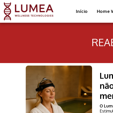
Início
Home W
REA
Lum
não
men
O Lum
Estimul