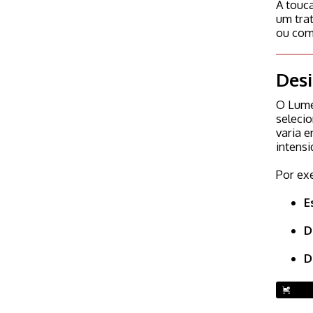
A touca
um tra
ou com
Desi
O Lumea
seleci
varia e
intensi
Por ex
E
D
D
Preço