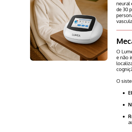
neural 
de 30 p
person
vascul
Meca
O Lume
e não i
localiz
cogniç
O sist
E
N
R
a