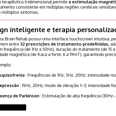
 terapêutica tridimensional permite
a estimulação magnétic
tamento consistente em múltiplas regiões cerebrais simult
 múltiplos sintomas.
gn inteligente e terapia personaliza
 Brain Rehab possui uma interface touchscreen intuitiva, pe
onem entre
32 prescrições de tratamento predefinidas,
ada
m frequência (de 1Hz a 50Hz), duração do tratamento (de 15 a 
dade magnética (de fraca a forte: 6 a 19mT), garantindo preci
emplo:
squizofrenia
: Frequências de 1Hz, 5Hz, 20Hz; intensidade ma
epressão
: 15Hz, 20Hz; modo de vibração 1–3; intensidade for
oença de Parkinson
: Estimulação de alta frequência (30Hz–
 subiu de:
1.190 €